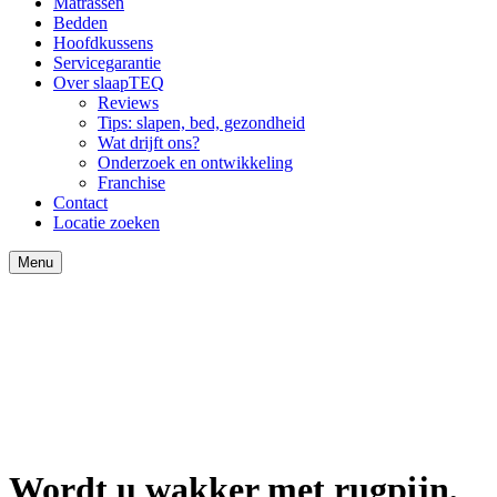
Matrassen
Bedden
Hoofdkussens
Servicegarantie
Over slaapTEQ
Reviews
Tips: slapen, bed, gezondheid
Wat drijft ons?
Onderzoek en ontwikkeling
Franchise
Contact
Locatie zoeken
Menu
Wordt u wakker met rugpijn,