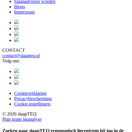
Slaapadviseur worden
Blogs
Impressum
CONTACT
contact@slaapteq.nl
Volg ons:
Cookieverklaring
Privacybescherming
Cookie-instellingen
© 2026 slaapTEQ
Plan gratis liganalyse
Zoeken naar
slaapTEQ ergonomisch ligcentrum
bij jou in de