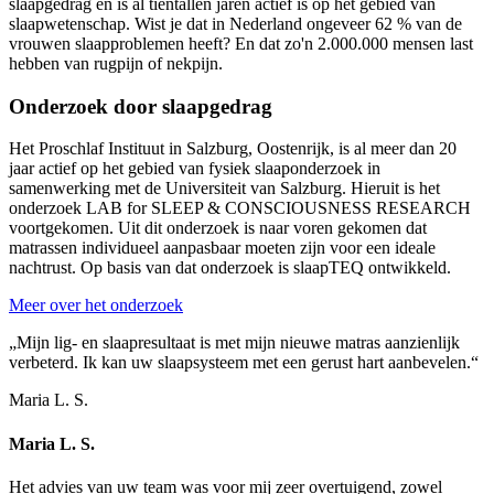
slaapgedrag en is al tientallen jaren actief is op het gebied van
slaapwetenschap. Wist je dat in Nederland ongeveer 62 % van de
vrouwen slaapproblemen heeft? En dat zo'n 2.000.000 mensen last
hebben van rugpijn of nekpijn.
Onderzoek door slaapgedrag
Het Proschlaf Instituut in Salzburg, Oostenrijk, is al meer dan 20
jaar actief op het gebied van fysiek slaaponderzoek in
samenwerking met de Universiteit van Salzburg. Hieruit is het
onderzoek LAB for SLEEP & CONSCIOUSNESS RESEARCH
voortgekomen. Uit dit onderzoek is naar voren gekomen dat
matrassen individueel aanpasbaar moeten zijn voor een ideale
nachtrust. Op basis van dat onderzoek is slaapTEQ ontwikkeld.
Meer over het onderzoek
„Mijn lig- en slaapresultaat is met mijn nieuwe matras aanzienlijk
verbeterd. Ik kan uw slaapsysteem met een gerust hart aanbevelen.“
Maria L. S.
Maria L. S.
Het advies van uw team was voor mij zeer overtuigend, zowel