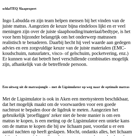
schlafTEQ Slaapexpert
Ingo Labudda en zijn team helpen mensen bij het vinden van de
juiste matras. Aangezien de keuze bijna eindeloos lijkt en er veel
meningen zijn over de juiste slaaphouding/materiaal/bedtype, is het
voor hem bijzonder belangrijk om het onderwerp matrassen
realistisch te benaderen. Daarbij hecht hij veel waarde aan gedegen
advies en een zorgvuldige keuze van de juiste materialen (EMC-
koudschuim, natuurlatex, visco- of gelschuim, pocketvering, enz.)
Er kunnen wat dat betreft heel verschillende combinaties mogelijk
zijn, afhankelijk van de betreffende persoon.
Een uitweg uit de matrasjungle – met de Ligsimulator op weg naar de optimale matras
Met de Ligsimulator is ook in Aken een meetsysteem beschikbaar,
dat het mogelijk maakt om de voorwaarden voor een goede
nachtrust te bepalen door de ligdruk te meten. Aangezien het
gebruikelijk 'proefliggen' zeker niet de beste manier is om een
matras te kopen, is een meting op de Ligsimulator een unieke kans
om de matras te kopen die bij uw lichaam past, voordat u er een
aantal nachten op heeft geslapen. Mocht, ondanks alles, het lichaam