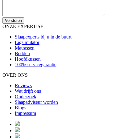
ONZE EXPERTISE
Slaapexperts bij u in de buurt
Ligsimulator
Matrassen
Bedden
Hoofdkussen
100% servicegarantie
OVER ONS
Reviews
Wat drijft ons
Onderzoek
Slaapadviseur worden
Blogs
Impressum