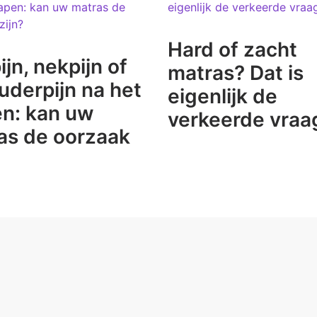
Hard of zacht
jn, nekpijn of
matras? Dat is
uderpijn na het
eigenlijk de
en: kan uw
verkeerde vraa
as de oorzaak
NS