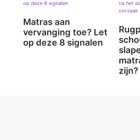
Matras aan
Rugpi
vervanging toe? Let
scho
op deze 8 signalen
slap
matr
zijn?
ONZE EXPERTISE
OVER O