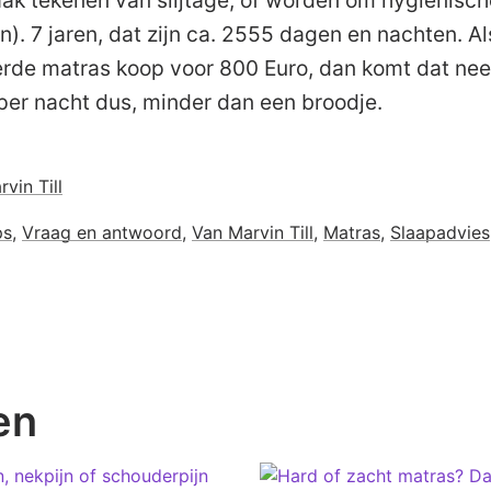
ak tekenen van slijtage, of worden om hygiënisch
. 7 jaren, dat zijn ca. 2555 dagen en nachten. Al
erde matras koop voor 800 Euro, dan komt dat nee
 per nacht dus, minder dan een broodje.
vin Till
ps
,
Vraag en antwoord
,
Van Marvin Till
,
Matras
,
Slaapadvies
en