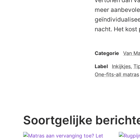
vertonen dan va
meer aanbevolen)
geïndividualise
nacht. Het kost
Categorie
Van Mar
Label
Inkijkjes
,
Ti
One-fits-all matras
Soortgelijke bericht