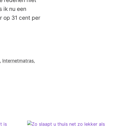
e redenen niet
s ik nu een
r op 31 cent per
,
Internetmatras
,