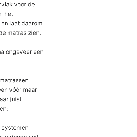
vlak voor de
n het
 en laat daarom
de matras zien.
 na ongeveer een
e matrassen
een vóór maar
ar juist
en:
e systemen