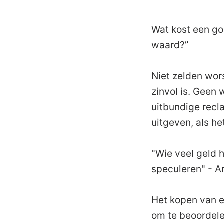
Wat kost een go
waard?”
Niet zelden wor
zinvol is. Geen
uitbundige rec
uitgeven, als h
"Wie veel geld h
speculeren" - A
Het kopen van ee
om te beoordele