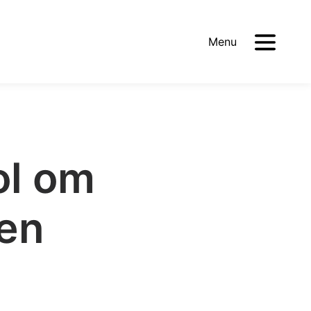
Menu
ol om
een